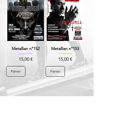
Metallian n°152
Metallian n°153
Prix
Prix
15,00 €
15,00 €
Panier
Panier
10
/
10
METALLIAN Magazine
Supplier of Extreme Metal since
1991
!