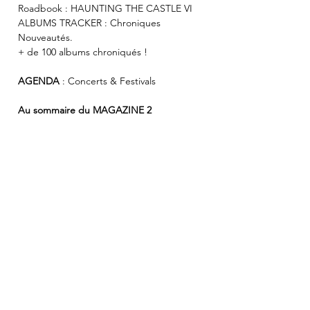
Roadbook : HAUNTING THE CASTLE VI
ALBUMS TRACKER : Chroniques
Nouveautés.
+ de 100 albums chroniqués !
AGENDA
: Concerts & Festivals
Au sommaire du MAGAZINE 2
DARKTHRONE
MORK / MALHKEBRE
DOEDSVANGR / ETERNAL EVIL / A
DREAM OF POE
SLEEPING PULSE / IMPURE WILHELMINA
/ HELL IS NOTHING
SEVEN METAL SINS / MÖHRKVLTH /
DAIDALOS / HIGHWAY
DÉMOS
: Indies Tracker : : Chroniques
Nouveautés.
ALBUMS TRACKER
: The Real
Underground