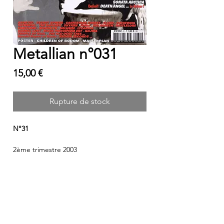
Metallian n°031
Prix
15,00 €
Rupture de stock
N°31
2ème trimestre 2003
METALLIAN Magazine
Supplier of Extreme Metal since
1991
!