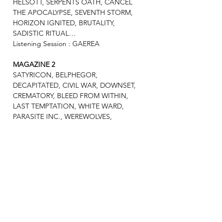
HELSOTT, SERPENTS OATH, CANCEL
THE APOCALYPSE, SEVENTH STORM,
HORIZON IGNITED, BRUTALITY,
SADISTIC RITUAL…
Listening Session : GAEREA
MAGAZINE 2
SATYRICON, BELPHEGOR,
DECAPITATED, CIVIL WAR, DOWNSET,
CREMATORY, BLEED FROM WITHIN,
LAST TEMPTATION, WHITE WARD,
PARASITE INC., WEREWOLVES,
ANIMALIZE et plus encore…
MAGAZINE 3
: Double Couverture !
Spécial METALLIAN BIRTHDAY PARTY 30
ANS !
et SPÉCIAL HELLFEST 2022 : un retour en
images sur l’édition du siècle par Jean-
Christophe Baugé et Laurent Bendahan.
Posters
: Recto : Metallian Birthday Party :