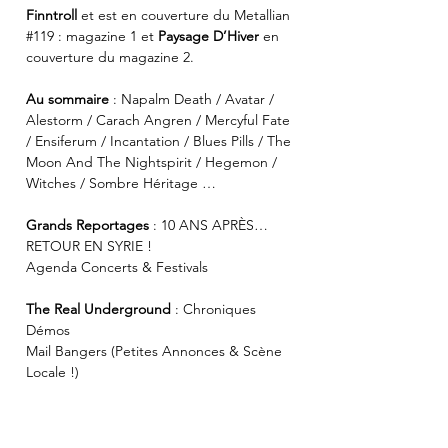
Finntroll
et est en couverture du Metallian
#119 : magazine 1 et
Paysage D’Hiver
en
couverture du magazine 2.
Au sommaire
: Napalm Death / Avatar /
Alestorm / Carach Angren / Mercyful Fate
/ Ensiferum / Incantation / Blues Pills / The
Moon And The Nightspirit / Hegemon /
Witches / Sombre Héritage …
Grands Reportages
: 10 ANS APRÈS…
RETOUR EN SYRIE !
Agenda Concerts & Festivals
The Real Underground
: Chroniques
Démos
Mail Bangers (Petites Annonces & Scène
Locale !)
+ de 100 albums chroniqués !
BOOKSTORE
: Interview : DAYAL