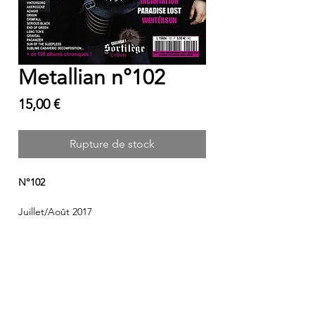
Metallian n°102
Prix
15,00 €
Rupture de stock
N°102
Juillet/Août 2017
METALLIAN Magazine
Supplier of Extreme Metal since
1991
!