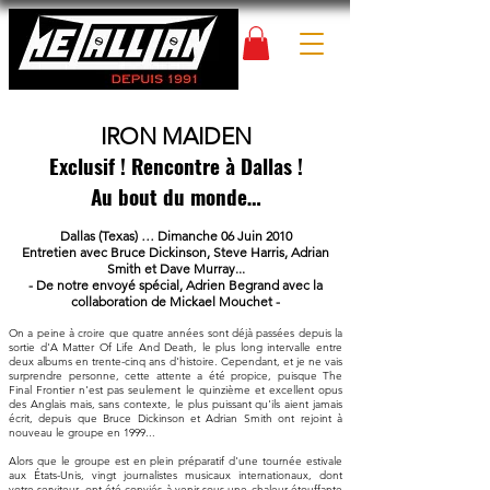
IRON MAIDEN
Exclusif ! Rencontre à Dallas !
Au bout du monde…
Dallas (Texas) … Dimanche 06 Juin 2010
Entretien avec Bruce Dickinson, Steve Harris, Adrian
Smith et Dave Murray...
- De notre envoyé spécial, Adrien Begrand avec la
collaboration de Mickael Mouchet -
On a peine à croire que quatre années sont déjà passées depuis la
sortie d'A Matter Of Life And Death, le plus long intervalle entre
deux albums en trente-cinq ans d'histoire. Cependant, et je ne vais
surprendre personne, cette attente a été propice, puisque The
Final Frontier n'est pas seulement le quinzième et excellent opus
des Anglais mais, sans contexte, le plus puissant qu'ils aient jamais
écrit, depuis que Bruce Dickinson et Adrian Smith ont rejoint à
nouveau le groupe en 1999...
Alors que le groupe est en plein préparatif d'une tournée estivale
aux États-Unis, vingt journalistes musicaux internationaux, dont
votre serviteur, ont été conviés à venir sous une chaleur étouffante