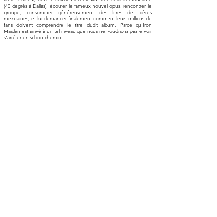
(40 degrés à Dallas), écouter le fameux nouvel opus, rencontrer le
groupe, consommer généreusement des litres de bières
mexicaines, et lui demander finalement comment leurs millions de
fans doivent comprendre le titre dudit album. Parce qu'Iron
Maiden est arrivé à un tel niveau que nous ne voudrions pas le voir
s'arrêter en si bon chemin....