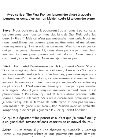
Avec ce titre, The Final Frontier, la première chose à laquelle
pensent les gens, c'est qu'Iron Maiden scelle ici sa dernière pierre
!
Steve
: Nous pensions qu'ils pourraient être amenés à penser cela,
ou bien alors que nous sommes des fans de Star Trek, voire les
deux ! (Rires !) Mais ce n'est pas nécessairement cela. Nous ne
nous considérons pas comme pouvant être notre ultime album,
nous espérons qu'il ne le soit pas du moins. Mais tu ne sais pas ce
qui peut se passer demain. Là, nous allons partir à peu près deux
ans en tournée pour promouvoir cet album. Nous verrons
comment ça va se dérouler. Nous ne rajeunissons pas.
Bruce
: Hier c'était l'anniversaire de Nicko, il vient d'avoir 58 ans.
Donc tu imagines, dans deux ans et demi, il en aura 60 et nous
viendrons seulement de finir notre tournée, puis nous repartirons
sur l'écriture d'un autre album, ce qui sous-entend encore deux
années de tournées en plus... ce qui pousse jusqu'à soixante-cinq
ou plus pour lui. C'est quelque chose que tu ne peux pas prendre
à la légère. Mais il joue toujours merveilleusement bien, il est
phénoménal ! Puis bon, qui sait ?! Nous allons prendre cette
tournée comme elle vient. S'il s'avère qu'elle sera notre dernière,
je serai fier qu'elle se termine de cette façon et non pas sur un «
Iron maiden de glace » ou bien « Iron Maiden avec un orchestre
symphonique de ses plus grands hits », ce qui serait horrible !
Ce qui m'a également fait penser cela, c'est que j'ai trouvé qu'il y
a un grand côté introspectif dans les textes de ce nouvel album...
Adrian
: Tu as raison. Il y a une chanson qui s'appelle « Coming
Home », qui pourrait relater ce que pourrait être notre dernière