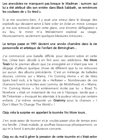
Les anecdotes ne manquent pas lorsque le Madman : surnom qui
lui a été attribué dès son entrée dans Black Sabbath, se remémore
les coulisses de « So tired ».
Si je me souviens bien, il y avait une erreur dans le dosage des
explosifs qui devaient servir à faire voler en éclat un miroir. Lorsque
je me suis retrouvé devant cette glace, une énorme déflagration a
eu lieu, le miroir m'a littéralement explosé au visage.
Heureusement, seulement quelques blessures mineures...
Le temps passe et 1991 devient une année charnière dans la vie
personnelle et artistique de l'enfant de Birmingham...
J'ai commencé une bataille difficile pour devenir sobre et cette
fois, j'étais bien décidé à en finir avec ses addictions.
No More
Tears
fut le premier album que j'ai enregistré en n'étant pas ivre : il
dégage d'ailleurs quelque chose de différent que tu ne retrouves
sur aucun des albums précédents. C'est un mélange de ballades
douces, comme sur « Mama, I'm Coming Home » et de titres
typés hard rock, à la façon de « Hellraiser ». Nombreuses de ces
chansons furent co-écrites avec Lemmy de Motörhead, et « Mama,
I'm Coming Home » fut entièrement écrite par lui. « Road To
Nowhere » était un instantané de ma vie à l'époque, tandis que «
Mr.Tinkertrain » évoquait les attentats à la pudeur vécus par certains
enfants. J'ai même remporté un
Grammy
pour la chanson « I
Don't Want To Change The World » !
Ozzy créa la surprise en appelant la tournée No More tours..
J'en avais assez de tourner et je voulais passer plus de temps avec
ma famille. J'étais malade, je souffrais beaucoup physiquement, ce
qui m'a forcé à annuler plusieurs concerts.
Ozzy eu du mal à gérer la pression de cette tournée et c'était selon