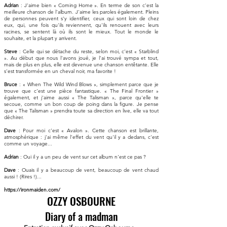
Adrian
: J'aime bien « Coming Home ». En terme de son c'est la
meilleure chanson de l'album. J'aime les paroles également. Pleins
de personnes peuvent s'y identifier, ceux qui sont loin de chez
eux, qui, une fois qu'ils reviennent, qu'ils renouent avec leurs
racines, se sentent là où ils sont le mieux. Tout le monde le
souhaite, et la plupart y arrivent.
Steve
: Celle qui se détache du reste, selon moi, c'est « Starblind
». Au début que nous l'avons joué, je l'ai trouvé sympa et tout,
mais de plus en plus, elle est devenue une chanson entêtante. Elle
s'est transformée en un cheval noir, ma favorite !
Bruce
: « When The Wild Wind Blows », simplement parce que je
trouve que c'est une pièce fantastique. « The Final Frontier »
également, et j'aime aussi « The Talisman », parce qu'elle te
secoue, comme un bon coup de poing dans la figure. Je pense
que « The Talisman » prendra toute sa direction en live, elle va tout
déchirer.
Dave
: Pour moi c'est « Avalon ». Cette chanson est brillante,
atmosphérique : j'ai même l'effet du vent qu'il y a dedans, c'est
comme un voyage...
Adrian
: Oui il y a un peu de vent sur cet album n'est ce pas ?
Dave
: Ouais il y a beaucoup de vent, beaucoup de vent chaud
aussi ! (Rires !)...
https://ironmaiden.com/
OZZY OSBOURNE
Diary of a madman