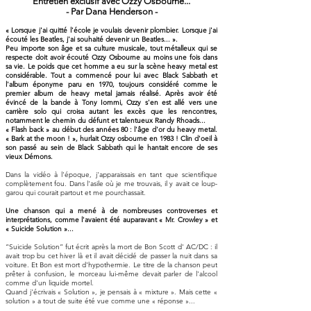
Entretien exclusif avec Ozzy Osbourne...
- Par Dana Henderson -
« Lorsque j'ai quitté l'école je voulais devenir plombier. Lorsque j'ai
écouté les Beatles, j'ai souhaité devenir un Beatles... ».
Peu importe son âge et sa culture musicale, tout métalleux qui se
respecte doit avoir écouté Ozzy Osbourne au moins une fois dans
sa vie. Le poids que cet homme a eu sur la scène heavy metal est
considérable. Tout a commencé pour lui avec Black Sabbath et
l'album éponyme paru en 1970, toujours considéré comme le
premier album de heavy metal jamais réalisé. Après avoir été
évincé de la bande à Tony Iommi, Ozzy s'en est allé vers une
carrière solo qui croisa autant les excès que les rencontres,
notamment le chemin du défunt et talentueux Randy Rhoads...
« Flash back » au début des années 80 : l'âge d'or du heavy metal.
« Bark at the moon ! », hurlait Ozzy osbourne en 1983 ! Clin d'oeil à
son passé au sein de Black Sabbath qui le hantait encore de ses
vieux Démons.
Dans la vidéo à l'époque, j'apparaissais en tant que scientifique
complètement fou. Dans l'asile où je me trouvais, il y avait ce loup-
garou qui courait partout et me pourchassait.
Une chanson qui a mené à de nombreuses controverses et
interprétations, comme l'avaient été auparavant « Mr. Crowley » et
« Suicide Solution »...
“Suicide Solution” fut écrit après la mort de Bon Scott d' AC/DC : il
avait trop bu cet hiver là et il avait décidé de passer la nuit dans sa
voiture. Et Bon est mort d'hypothermie. Le titre de la chanson peut
prêter à confusion, le morceau lui-même devait parler de l'alcool
comme d'un liquide mortel.
Quand j'écrivais « Solution », je pensais à « mixture ». Mais cette «
solution » a tout de suite été vue comme une « réponse »...