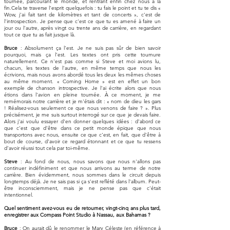
tournée, parcourant le monde, et rentrant enfin chez nous à la
fin.Cela te traverse l'esprit quelquefois : tu fais le point et tu te dis «
Wow, j'ai fait tant de kilomètres et tant de concerts », c'est de
l'introspection. Je pense que c'est ce que tu es amené à faire un
jour ou l'autre, après vingt ou trente ans de carrière, en regardant
tout ce que tu as fait jusque là.
Bruce
: Absolument ça l'est. Je ne suis pas sûr de bien savoir
pourquoi, mais ça l'est. Les textes ont pris cette tournure
naturellement. Ce n'est pas comme si Steve et moi avions lu,
chacun, les textes de l'autre, en même temps que nous les
écrivions, mais nous avons abordé tous les deux les mêmes choses
au même moment. « Coming Home » est en effet un bon
exemple de chanson introspective. Je l'ai écrite alors que nous
étions dans l'avion en pleine tournée. À ce moment, je me
remémorais notre carrière et je m'étais dit : « nom de dieu les gars
! Réalisez-vous seulement ce que nous venons de faire ? ». Plus
précisément, je me suis surtout interrogé sur ce que je devais faire.
Alors j'ai voulu essayer d'en donner quelques idées : d'abord ce
que c'est que d'être dans ce petit monde épique que nous
transportons avec nous, ensuite ce que c'est, en fait, que d'être à
bout de course, d'avoir ce regard étonnant et ce que tu ressens
d'avoir réussi tout cela par toi-même.
Steve
: Au fond de nous, nous savons que nous n'allons pas
continuer indéfiniment et que nous arrivons au terme de notre
carrière. Bien évidemment, nous sommes dans le circuit depuis
longtemps déjà. Je ne sais pas si ça s'est reflété dans l'album. Peut-
être inconsciemment, mais je ne pense pas que c'était
intentionnel.
Quel sentiment avez-vous eu de retourner, vingt-cinq ans plus tard,
enregistrer aux Compass Point Studio à Nassau, aux Bahamas ?
Bruce
: On aurait dû le renommer le Mary Céleste (en référence à