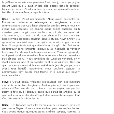
la goélette retrouvée sans personne à son bord), parce que je jure
devant Dieu qu'il y avait encore des cigares dans le cendrier.
Lorsque je dis que c'était le même, je veux dire vraiment le même.
Le billard était le même, le tapis le même.
Dave
: En fait, c'était par simplicité. Nous avons enregistré en
France, en Hollande, en Allemagne, en Angleterre, et nous
sommes revenus ici. Cela faisait depuis les années ‘80 que nous n'y
étions pas retournés, et comme nous avions entendu qu'ils
n'avaient pas changé, nous voulions le voir de nos yeux, et,
effectivement, il n'avait pas du tout changé.Il y avait déjà cet
aspect sympa de repos construit dans le studio. Kevin Shirley y a
apporté son matériel récent, ce qui lui a donné ce type de son.
Mais c'était génial de voir que rien n'avait changé... Et c'était super
de retrouver cette familiarité, lorsque tu as l'habitude de voyager
très souvent et de voir tout bouger sans cesse. Vraiment génial d'y
avoir passé quelques semaines. Mais nous avons fini cinq semaines
plus tôt que prévu. Nous travaillions de Lundi au Vendredi, en y
allant à la mi-journée et en travaillant sept heures d'affilée. Une fois
que nous avons retrouvé la spontanéité et le jeu de groupe, nous
avons tout bouclé rapidement. Nous voulions capturer la
performance, tant qu'elle était fraîche, et je pense que nous y
sommes arrivés.
Steve
: C'était génial, vraiment très plaisant, l'un des meilleurs
moments depuis bien longtemps. Tout simplement parce que c'est
relaxant d'être loin de tout ! Nous n'avons cependant pas fait
autant la fête qu'à l'époque, parce que c'était les années ‘80 et
que tout le monde était dans l'esprit alors, mais cela mis à part, tout
s'est déroulé de la même façon.
Bruce
: Les Bahamas sont elles-mêmes un peu étranges. Ce n'est
pas comme Vegas. Nous sommes sortis un peu des sentiers battus,
nous avons trouvé quelques petits endroits sympas, comme la