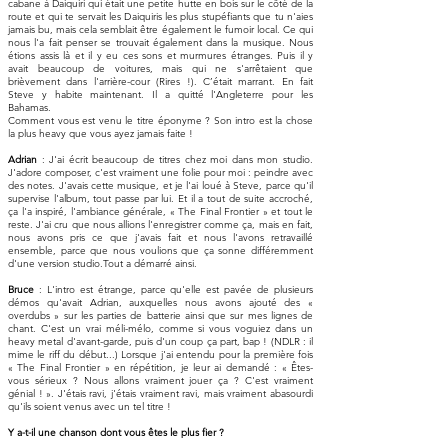
cabane à Daiquiri qui était une petite hutte en bois sur le côté de la
route et qui te servait les Daiquiris les plus stupéfiants que tu n'aies
jamais bu, mais cela semblait être également le fumoir local. Ce qui
nous l'a fait penser se trouvait également dans la musique. Nous
étions assis là et il y eu ces sons et murmures étranges. Puis il y
avait beaucoup de voitures, mais qui ne s'arrêtaient que
brièvement dans l'arrière-cour (Rires !). C’était marrant. En fait
Steve y habite maintenant. Il a quitté l'Angleterre pour les
Bahamas.
Comment vous est venu le titre éponyme ? Son intro est la chose
la plus heavy que vous ayez jamais faite !
Adrian
: J'ai écrit beaucoup de titres chez moi dans mon studio.
J'adore composer, c'est vraiment une folie pour moi : peindre avec
des notes. J'avais cette musique, et je l'ai loué à Steve, parce qu'il
supervise l'album, tout passe par lui. Et il a tout de suite accroché,
ça l'a inspiré, l'ambiance générale, « The Final Frontier » et tout le
reste. J'ai cru que nous allions l'enregistrer comme ça, mais en fait,
nous avons pris ce que j'avais fait et nous l'avons retravaillé
ensemble, parce que nous voulions que ça sonne différemment
d'une version studio.Tout a démarré ainsi.
Bruce
: L'intro est étrange, parce qu'elle est pavée de plusieurs
démos qu'avait Adrian, auxquelles nous avons ajouté des «
overdubs » sur les parties de batterie ainsi que sur mes lignes de
chant. C'est un vrai méli-mélo, comme si vous voguiez dans un
heavy metal d'avant-garde, puis d'un coup ça part, bap ! (NDLR : il
mime le riff du début...) Lorsque j'ai entendu pour la première fois
« The Final Frontier » en répétition, je leur ai demandé : « Êtes-
vous sérieux ? Nous allons vraiment jouer ça ? C'est vraiment
génial ! ». J'étais ravi, j'étais vraiment ravi, mais vraiment abasourdi
qu'ils soient venus avec un tel titre !
Y a-t-il une chanson dont vous êtes le plus fier ?