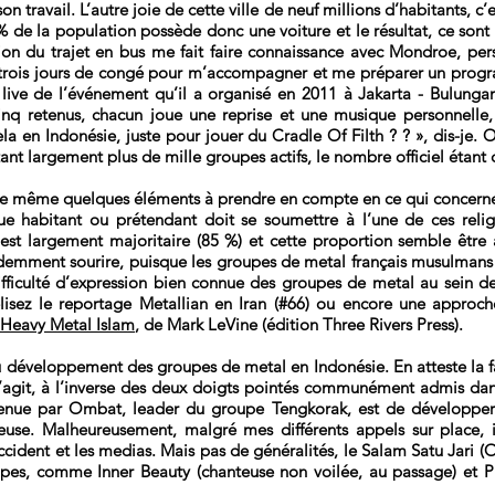
son travail. L’autre joie de cette ville de neuf millions d’habitants, c’
 de la population possède donc une voiture et le résultat, ce sont
ation du trajet en bus me fait faire connaissance avec Mondroe, pe
 trois jours de congé pour m’accompagner et me préparer un progr
ive de l’événement qu’il a organisé en 2011 à Jakarta - Bulungan :
inq retenus, chacun joue une reprise et une musique personnelle
la en Indonésie, juste pour jouer du Cradle Of Filth ? ? », dis-je. 
nt largement plus de mille groupes actifs, le nombre officiel étant d
t de même quelques éléments à prendre en compte en ce qui concerne l’
e habitant ou prétendant doit se soumettre à l’une de ces religi
est largement majoritaire (85 %) et cette proportion semble être
idemment sourire, puisque les groupes de metal français musulmans 
 difficulté d’expression bien connue des groupes de metal au sein 
relisez le reportage Metallian en Iran (#66) ou encore une appro
Heavy Metal Islam
, de Mark LeVine (édition Three Rivers Press).
, au développement des groupes de metal en Indonésie. En atteste l
 s’agit, à l’inverse des deux doigts pointés communément admis dans 
outenue par Ombat, leader du groupe Tengkorak, est de développer
euse. Malheureusement, malgré mes différents appels sur place, i
ccident et les medias. Mais pas de généralités, le Salam Satu Jari
es, comme Inner Beauty (chanteuse non voilée, au passage) et Pur