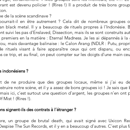
gérant est devenu policier ! (Rires !) Il a produit de très bons gro
con.
he de la scène scandinave ?
ourrait-il en être autrement ? Cela dit de nombreux groupes 
an black metal. Il y a beaucoup de rituels propres à l’Indonésie. Bi
uivi les pas d’Enslaved, Dissection, mais ils se sont construits auto
 premiers en la matière : Eternal Madness. Je les ai dépannés à la g
dou, mais davantage balinaise : le Calon Arang (NDLR : Putu, propr
t de rituels visant à faire apparaître ceux qui ont disparu, ou
s ce trip, et au final, on peut compter sur les doigts d’une main ceu
s indonésiens ?
t de ne produire que des groupes locaux, même si j’ai eu des
struire notre scène, et il y a assez de bons groupes ici ! Je sais q
 mais ici, c’est surtout une question d’argent, les groupes n’en ont 
Mist ! (Rires !).
s signent-ils des contrats à l’étranger ?
, un groupe de brutal death, qui avait signé avec Uxicon Rec
espise The Sun Records, et il y en a beaucoup d’autres. C’est plus fa