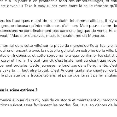
nt A à un point B en profitant à fond des embouteillages, et enf
st devenu « Take it easy », ces mots étant la seule réponse qu’
ans les boutiques metal de la capitale. Ici comme ailleurs, il n'y
de groupes locaux qu’internationaux, d’ailleurs. Mais pour acheter de
onésiens ne sont finalement pas dans une logique de vente. Et s’ils l
ut. “Music for ourselves, music for souls”, me dit Mondroe.
 normal dans cette ville) sur la place du marché de Kota Tua (vieill
pour une rencontre avec la nouvelle génération extrême de la ville. L
s en Indonésie, et cette soirée ne fera que confirmer les statistiqu
 core) et From The Soil (grind), c’est finalement au chant que votre
ement brutales. Cette jeunesse ne fond pas dans l’originalité, c’est
Jakarta : il faut être brutal. C’est Angger (guitariste chanteur de
e plus âgé de la troupe (26 ans) et parce que lui sait parler anglais
sur la scène extrême ?
ommencé à jouer du punk, puis du crustcore et maintenant du hardco
ations suivent assez facilement les modes. Sur Java, en dehors de la