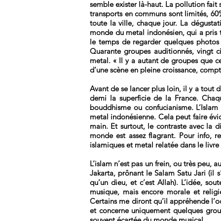
semble exister là-haut. La pollution fait 
transports en communs sont limités, 60%
toute la ville, chaque jour. La dégust
monde du metal indonésien, qui a pris
le temps de regarder quelques photos l
Quarante groupes auditionnés, vingt c
metal. « Il y a autant de groupes que ce
d’une scène en pleine croissance, compta
Avant de se lancer plus loin, il y a tou
demi la superficie de la France. Chaqu
bouddhisme ou confucianisme. L’Islam 
metal indonésienne. Cela peut faire év
main. Et surtout, le contraste avec la
monde est assez flagrant. Pour info, 
islamiques et metal relatée dans le livre
L’islam n’est pas un frein, ou très peu
Jakarta, prônant le Salam Satu Jari (il
qu’un dieu, et c’est Allah). L’idée, s
musique, mais encore morale et religi
Certains me diront qu’il appréhende l’o
et concerne uniquement quelques group
souvent écartée du monde musical.