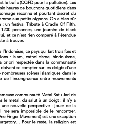
est le trafic (CQFD pour la pollution). Les
 six heures de bouchons quotidiens dans
rsonnage reconnu et pourtant discret du
amme aux petits oignons. On a bien sûr
 un festival Tribute à Cradle Of Filth.
, 1200 personnes, une journée de black
Oui, et ce n’est rien comparé à l’étendue
ur à trouver.
Indonésie, ce pays qui fait trois fois et
ons : Islam, catholicisme, hindouisme,
 a priori respectée dans la communauté
doivent se compter sur les doigts d’une
de nombreuses scènes islamiques dans le
che de l’incongruence entre mouvements
a fameuse communauté Metal Satu Jari de
le metal, du salut à un doigt : il n’y a
 une nouvelle perspective : jouer de la
l me sera impossible de le rencontrer.
 (One Finger Movement) est une exception
gatory… Pour le reste, la religion est