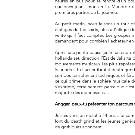
heures en bus pour se rendre d’un poi
quelques jours, mon ami « Mondroe » e
premières parties de la journée.
Au petit matin, nous faisons un tour d
étalages de tee-shirts, plus à l’effigie 
vente qu’il faut compter. Les groupes ind
demandent pour combien l’acheteur en ve
Après une petite pause (enfin un endroit
hollandaise), direction l’Est de Jakarta 
mouvements musicaux les plus représenté
Scoundrel To Lucifer (brutal death grind
compos terriblement techniques et féroc
ce qui prime dans la sphère musicale de 
s’exprime, certainement parce que c’est l
majorité des indonésiens…
Angger, peux-tu présenter ton parcours 
Je suis venu au metal à 14 ans. J’ai c
font du death grind et les jeunes génér
de gothiques abondent.