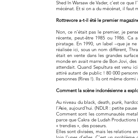
Shed In Warsaw de Vader, c’est ce que l’
mécénat. Et si on a du mécénat, il faut m
Rottrevore a-t-il été le premier magazin
Non, ce n’était pas le premier, je pen
récente, peut-être 1985 ou 1986. Ca
piratage. En 1990, un label –que je ne 
réalisée ici, sous un nom différent, 
était en vente dans les grandes surfac
monde en avait marre de Bon Jovi, des 
attendait. Quand Sepultura est venu ici
attiré autant de public ! 80 000 person
personnes (Rires !). Ils ont même dormi 
Comment la scène indonésienne a explos
Au niveau du black, death, punk, hardcor
l’Asie, aujourd’hui. (NDLR : petite pause 
Comment sont les communautés metal, en
parce que Cakra de Ludah Productions (b
« trendies », des poseurs.
Elles sont divisées, mais les relations e
loin l’unes d’elles. C’est un problème