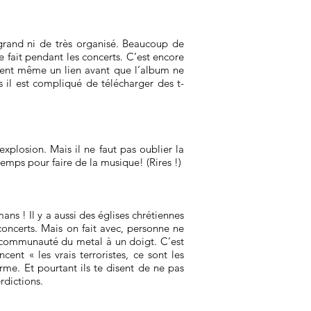
 grand ni de très organisé. Beaucoup de
e fait pendant les concerts. C’est encore
dent même un lien avant que l’album ne
is il est compliqué de télécharger des t-
explosion. Mais il ne faut pas oublier la
temps pour faire de la musique! (Rires !)
ns ! Il y a aussi des églises chrétiennes
oncerts. Mais on fait avec, personne ne
 la communauté du metal à un doigt. C’est
nt « les vrais terroristes, ce sont les
norme. Et pourtant ils te disent de ne pas
rdictions.