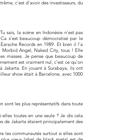
rême, c’est d’avoir des investisseurs, du
u sais, la scène en Indonésie n’est pas
Ca s’est beaucoup démocratisé par le
Earache Records en 1989. Et bien il l’a
 Morbid Angel, Naked City, tous ! Elle
re les masses. Je pense que beaucoup de
nement est vraiment nul, c’est ce qu’on
à Jakarta. En jouant à Surabaya, ils ont
illeur show était à Barcelone, avec 1000
n sont les plus représentatifs dans toute
elles toutes en une seule ? Je dis cela
es de Jakarta étaient principalement des
ntre les communautés surtout si elles sont
 plus vieux label de black metal est de