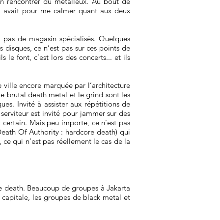
in rencontrer du métalleux. Au bout de
il avait pour me calmer quant aux deux
 a pas de magasin spécialisés. Quelques
s disques, ce n’est pas sur ces points de
e font, c’est lors des concerts... et ils
e ville encore marquée par l’architecture
e brutal death metal et le grind sont les
es. Invité à assister aux répétitions de
 serviteur est invité pour jammer sur des
 certain. Mais peu importe, ce n’est pas
 Death Of Authority : hardcore death) qui
, ce qui n’est pas réellement le cas de la
re death. Beaucoup de groupes à Jakarta
 capitale, les groupes de black metal et