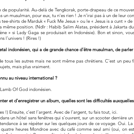
che de popularité. Au-delà de Tengkorak, porte-drapeau de ce mouv
pas un musulman, pour eux, tu n’es rien ! Je n’irai pas à un de leur con
 tee-shirts de Marduk « Fuck Me Jesus » ou le « Jesus is a cunt » de 
a même position. (Ndlr : Habib Salim Alatas, président à Jakarta du 
ène » si Lady Gaga se produisait en Indonésie). Bon et sinon, vous
s l’univers ! (Rires !)
tal indonésien, qui a de grande chance d’être musulman, de parler
 de tous les autres mais ne sont même pas chrétiens. C’est un peu f
ujets, mais plus vraiment.
nnu au niveau international ?
le Lamb Of God indonésien.
r et d’enregistrer un album, quelles sont les difficultés auxquelles i
 !) Ensuite, c’est l’argent. Avec de l’argent, tu fais tout, ici.
 dans un hôtel sans fenêtres qui s’ouvrent, sur un scooter derrière 
endance à se répéter sur les quelques jours de ce voyage. Oui. La 
 et quatre heures Mondroe avec du café comme seul ami (oui, on est