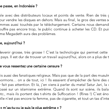
e passe, en Indonésie ?
e avec des distributeurs locaux et points de vente. Rien de très
r vendre les disques en dehors. Mais au final, le gros des ventes s
ommes aussi touchés par le téléchargement. Certains nous deman
souffre pas encore trop, le public continue à acheter les CD. Et pu
, même Megadeth aura des problèmes.
, aujourd’hui ?
devenir grosse, très grosse ! C’est la technologie qui permet cette 
ays. Il est dur de trouver un travail aujourd’hui, alors on a plus de 
ue vous ressentez une certaine censure ?
 aussi des fanatiques religieux. Mais pas que de la part des musulma
ormons… on a de tout, ici ! Ils essaient d’empêcher de faire des c
fait pas attention. Et là, j’en viens à parler du metal Satur Jari,
é sur un islamisme extrême. Quand ils sont sur scène, ils balance
 etc., mais ils portent des t-shirts de Suffocation ! (Rires !) C’est é
elle n’est pas encore ta femme, pas de cigarette, et tout un tas d’inte
« m’as-tu-vu je suis le plus extrême » ?