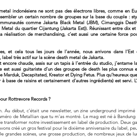
e metal indonésiens ne sont pas des électrons libres, comme en E
embler un certain nombre de groupes sur la base du couple : sty
communautés comme Jakarta Black Metal (JBM), Cimanggis Deat
etal du quartier Cijantung (Jakarta Est)). Réunissant entre dix et
 la réalisation de merchandising, c’est aussi une certaine force po
s, et cela tous les jours de l’année, nous arrivons dans l’Est 
label très actif sur la scène death metal de Jakarta.
ncore chaude, assis sur un tapis à l’entrée du studio, j’entame la
e est aussi guitariste d’un des groupes de death les plus connus e
e Marduk, Decapitated, Kreator et Dying Fetus. Plus qu’heureux que M
 à base de raisins et certainement d’autres ingrédients) est servi. L
ur Rottrevore Records ?
. Au début, c’était une newsletter, un zine underground imprimé en
numéro de Metallian que tu m’as montré. Le mag est né à Bandung 
de transformer notre investissement en label de production. Deux g
ons créé un gros festival pour le dixième anniversaire du label, peut
 De grandes scènes, une grosse production, de nombreux jeux de l