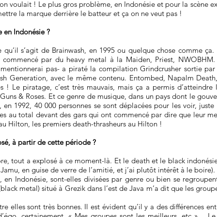
on voulait ! Le plus gros problème, en Indonésie et pour la scène ext
ettre la marque derrière le batteur et ça on ne veut pas !
e en Indonésie ?
se qu’il s’agit de Brainwash, en 1995 ou quelque chose comme ça. T
 a commencé par du heavy metal à la Maiden, Priest, NWOBHM. 
mentionnerai pas- a piraté la compilation Grindcrusher sortie par 
Thrash Generation, avec le même contenu. Entombed, Napalm Death,
es ! Le piratage, c’est très mauvais, mais ça a permis d’atteind
Guns & Roses. Et ce genre de musique, dans un pays dont le gouver
, en 1992, 40 000 personnes se sont déplacées pour les voir, juste 
nes au total devant des gars qui ont commencé par dire que leur me
au Hilton, les premiers death-thrasheurs au Hilton !
é, à partir de cette période ?
e, tout a explosé à ce moment-là. Et le death et le black indonésie
Jamu, en guise de verre de l’amitié, et j’ai plutôt intérêt à le boire).
 Indonésie, sont-elles divisées par genre ou bien se regroupent-
lack metal) situé à Grezik dans l’est de Java m’a dit que les group
ntre elles sont très bonnes. Il est évident qu’il y a des différences e
 d’égo, certainement. « Mes groupes sont les meilleurs, etc »… Le