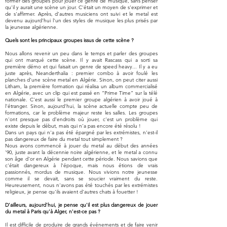
former des groupes pour jouer ce genre de musique, sans penser
qu'il y aurait une scène un jour. C'était un moyen de s'exprimer et
de s'affirmer. Après, d'autres musiciens ont suivi et le metal est
devenu aujourd'hui l'un des styles de musique les plus prisés par
la jeunesse algérienne.
Quels sont les principaux groupes issus de cette scène ?
Nous allons revenir un peu dans le temps et parler des groupes
qui ont marqué cette scène. Il y avait Rascass qui a sorti sa
première démo et qui faisait un genre de speed heavy... Il y a eu
juste après, Neanderthalia : premier combo à avoir foulé les
planches d'une scène metal en Algérie. Sinon, on peut citer aussi
Litham, la première formation qui réalisa un album commercialisé
en Algérie, avec un clip qui est passé en “Prime Time” sur la télé
nationale. C'est aussi le premier groupe algérien à avoir joué à
l'étranger. Sinon, aujourd'hui, la scène actuelle compte peu de
formations, car le problème majeur reste les salles. Les groupes
n'ont presque pas d'endroits où jouer, c'est un problème qui
existe depuis le début, mais qui n'a pas encore été résolu !
Dans un pays qui n'a pas été épargné par les extrémistes, n'est-il
pas dangereux de faire du metal tout simplement ?
Nous avons commencé à jouer du metal au début des années
'90, juste avant la décennie noire algérienne, et le metal a connu
son âge d'or en Algérie pendant cette période. Nous savions que
c'était dangereux à l'époque, mais nous étions de vrais
passionnés, mordus de musique. Nous vivions notre jeunesse
comme il se devait, sans se soucier vraiment du reste.
Heureusement, nous n'avons pas été touchés par les extrémistes
religieux, je pense qu'ils avaient d'autres chats à fouetter !
D'ailleurs, aujourd'hui, je pense qu'il est plus dangereux de jouer
du metal à Paris qu'à Alger, n'est-ce pas ?
Il est difficile de produire de grands événements et de faire venir