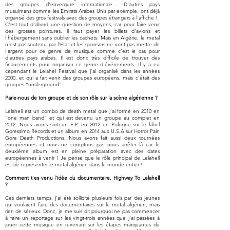
des groupes d'envergure internationale... D'autres pays
musulmans comme les Emirats Arabes Unis par exemple, ont déjà
organisé des gros festivals avec des groupes étrangers à l'affiche !
C'est tout d'abord une question de moyens, car pour faire venir
des grosses pointures, il faut payer les billets d'avions et
l'hébergement sans oublier les cachets. Mais en Algérie, le metal
n'est pas soutenu par l'Etat et les sponsors ne vont pas mettre de
l'argent pour ce genre de musique comme c'est le cas pour
d'autres pays arabes. Il est donc très difficile de trouver des
financements pour organiser ce genre d'événements. Il y a eu
cependant le Lelahel Festival que j'ai organisé dans les années
2000, et qui a fait venir des groupes européens, mais c'était des
groupes “underground”.
Parle-nous de ton groupe et de son rôle sur la scène algérienne ?
Lelahell est un combo de death metal que j'ai formé en 2010 en
“one man band” et qui est devenu un groupe au complet en
2012. Nous avons sorti un E.P. en 2012 en Pologne sur le label
Goressimo Records et un album en 2014 aux U.S.A sur Horror Pain
Gore Death Productions. Nous avons fait aussi deux tournées
européennes et nous ne comptons pas nous arrêter là car le
deuxième album est en pleine préparation avec des dates
européennes à venir ! Je pense que le rôle principal de Lelahell
est de représenter le metal algérien dans le monde entier !
Comment t'es venu l'idée du documentaire, Highway To Lelahell
?
Ces derniers temps, j'ai été sollicité plusieurs fois par des jeunes
qui voulaient faire des documentaires sur le metal algérien, mais
rien de sérieux. Donc, je me suis dit pourquoi ne pas commencer
à faire un reportage sur les vingt-trois années que j'ai passées à
jouer cette musique en revenant sur les étapes marquantes du