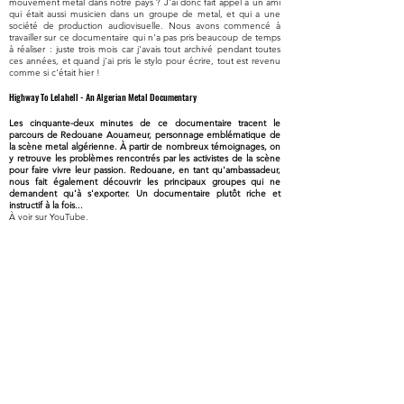
mouvement metal dans notre pays ? J'ai donc fait appel à un ami
qui était aussi musicien dans un groupe de metal, et qui a une
société de production audiovisuelle. Nous avons commencé à
travailler sur ce documentaire qui n'a pas pris beaucoup de temps
à réaliser : juste trois mois car j'avais tout archivé pendant toutes
ces années, et quand j'ai pris le stylo pour écrire, tout est revenu
comme si c'était hier !
Highway To Lelahell - An Algerian Metal Documentary
Les cinquante-deux minutes de ce documentaire tracent le
parcours de Redouane Aouameur, personnage emblématique de
la scène metal algérienne. À partir de nombreux témoignages, on
y retrouve les problèmes rencontrés par les activistes de la scène
pour faire vivre leur passion. Redouane, en tant qu'ambassadeur,
nous fait également découvrir les principaux groupes qui ne
demandent qu'à s'exporter. Un documentaire plutôt riche et
instructif à la fois...
À voir sur YouTube.