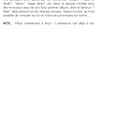
death”, “slams”, “stage dives”, etc. Ainsi, le groupe s'éclate avec
des morceaux issus de son futur premier album, dont le fameux “I
Hate” déjà présent sur les réseaux sociaux. Traxxx montre qu'il est
possible de compter sur lui et il tient ses promesses sur scène...
ACYL
... Place maintenant à Acyl ! L'ambiance est déjà à son
paroxysme sur la longue intro : le groupe est prêt à faire surgir son
metal expérimental ethnique. Acyl a concocté un gros show et il
est bien décidé à en mettre plein la vue au public, notamment à
grands renforts de projections de vidéos sur grand écran. Le tout
est marqué par un rythme soutenu qui ne lâche rien dès l'intro
“Gnaoua”, suivi de “Obduracy” au final grandiose sur le titre fort
du combo, “Ungratefulness”. Acyl a proposé un superbe show
réunissant tous les éléments qui rendent ce moment inoubliable !
FINGERPRINTS
... Pour l'ouverture du deuxième jour, le groupe
originaire de Guelma, Fingerprints, débute les festivités en
montant sur scène pour délivrer son thrash façon “Bay Area”... Ça
a de la gueule ! Le groupe se montre à la hauteur et sait
enflammer le public, notamment sur le titre “New Blood & Last
Word”...
NUMIDAS
... Ensuite, c'est au groupe Numidas, originaire de
T'kout / Batna, de monter sur scène. Il distille son rock sous
influences des Aurès. Le public réagit au quart de tour, il danse,
s'amuse et c'est partie gagnée avec un “set” basé sur la bonne
humeur et des titres de qualité tels que “H’lil & Hduda”...
ARKAN
... C'est au tour d'Arkan d'arriver sur scène ! Le groupe
s'apprête à faire remuer la salle avec un show légèrement remanié
en l'absence temporaire de Sarah, la vocaliste, remplacée pour le
coup par une jolie jeune chanteuse ukrainienne,
Anastasia Malakhova. C'est sur "Origins” (“As Salam a likoum”)
que le groupe débute son show suivi de “Inner Slaves”. Nous