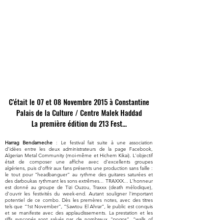
C'était le 07 et 08 Novembre 2015 à Constantine
Palais de la Culture / Centre Malek Haddad
La première édition du 213 Fest...
Harrag Bendameche
: Le festival fait suite à une association
d'idées entre les deux administrateurs de la page Facebook,
Algerian Metal Community (moi-même et Hichem Kikai). L'objectif
était de composer une affiche avec d'excellents groupes
algériens, puis d'offrir aux fans présents une production sans faille :
le tout pour "headbanguer” au rythme des guitares saturées et
des darboukas rythmant les sons extrêmes... TRAXXX... L'honneur
est donné au groupe de Tizi Ouzou, Traxxx (death mélodique),
d'ouvrir les festivités du week-end. Autant souligner l'important
potentiel de ce combo. Dès les premères notes, avec des titres
tels que “1st November”, “Sawtou El Ahrar”, le public est conquis
et se manifeste avec des applaudissements. La prestation et les
riffs syncopés sont salués par de nombreux "pogos”, “walls of